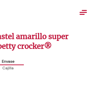
stel amarillo super
betty crocker®️
Envase
Cajilla