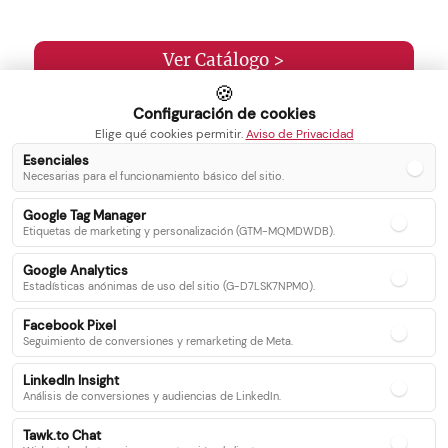
Ver Catálogo >
🍪
Configuración de cookies
Elige qué cookies permitir.
Aviso de Privacidad
Esenciales
Necesarias para el funcionamiento básico del sitio.
Inicio
Blog
Google Tag Manager
Servicios
Contacto
Etiquetas de marketing y personalización (GTM-MQMDWDB).
Catálogo
Google Analytics
Recetas
Estadísticas anónimas de uso del sitio (G-D7LSK7NPM0).
Facebook Pixel
Seguimiento de conversiones y remarketing de Meta.
Síguenos en nuestras redes sociales
LinkedIn Insight
Análisis de conversiones y audiencias de LinkedIn.
Facebook
Instagram
Twitter
Tawk.to Chat
Youtube
WhatsApp
Linkedin