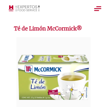
Té de Limón McCormick®