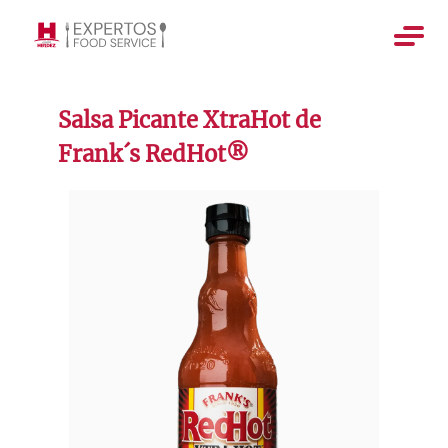
Salsa Picante XtraHot de
Frank´s RedHot®