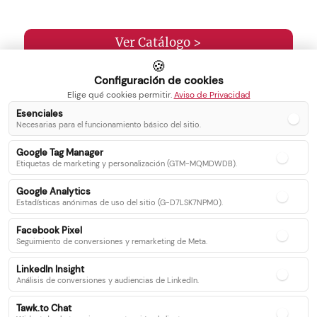
Ver Catálogo >
🍪
Configuración de cookies
Elige qué cookies permitir.
Aviso de Privacidad
Esenciales
Necesarias para el funcionamiento básico del sitio.
Inicio
Blog
Google Tag Manager
Servicios
Contacto
Etiquetas de marketing y personalización (GTM-MQMDWDB).
Catálogo
Google Analytics
Recetas
Estadísticas anónimas de uso del sitio (G-D7LSK7NPM0).
Facebook Pixel
Seguimiento de conversiones y remarketing de Meta.
Síguenos en nuestras redes sociales
LinkedIn Insight
Análisis de conversiones y audiencias de LinkedIn.
Facebook
Instagram
Twitter
Tawk.to Chat
Youtube
WhatsApp
Linkedin