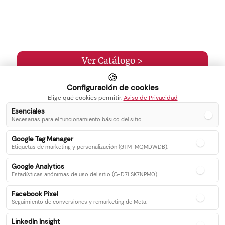
Ver Catálogo >
🍪
Configuración de cookies
Elige qué cookies permitir.
Aviso de Privacidad
Esenciales
Necesarias para el funcionamiento básico del sitio.
Inicio
Blog
Google Tag Manager
Servicios
Contacto
Etiquetas de marketing y personalización (GTM-MQMDWDB).
Catálogo
Google Analytics
Recetas
Estadísticas anónimas de uso del sitio (G-D7LSK7NPM0).
Facebook Pixel
Seguimiento de conversiones y remarketing de Meta.
Síguenos en nuestras redes sociales
LinkedIn Insight