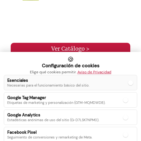
Ver Catálogo >
🍪
Configuración de cookies
Elige qué cookies permitir.
Aviso de Privacidad
Esenciales
Necesarias para el funcionamiento básico del sitio.
Inicio
Blog
Google Tag Manager
Servicios
Contacto
Etiquetas de marketing y personalización (GTM-MQMDWDB).
Catálogo
Google Analytics
Recetas
Estadísticas anónimas de uso del sitio (G-D7LSK7NPM0).
Facebook Pixel
Seguimiento de conversiones y remarketing de Meta.