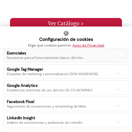
Ver Catálogo >
🍪
Configuración de cookies
Elige qué cookies permitir.
Aviso de Privacidad
Esenciales
Necesarias para el funcionamiento básico del sitio.
Inicio
Blog
Google Tag Manager
Servicios
Contacto
Etiquetas de marketing y personalización (GTM-MQMDWDB).
Catálogo
Google Analytics
Recetas
Estadísticas anónimas de uso del sitio (G-D7LSK7NPM0).
Facebook Pixel
Seguimiento de conversiones y remarketing de Meta.
Síguenos en nuestras redes sociales
LinkedIn Insight
Análisis de conversiones y audiencias de LinkedIn.
Facebook
Instagram
Twitter