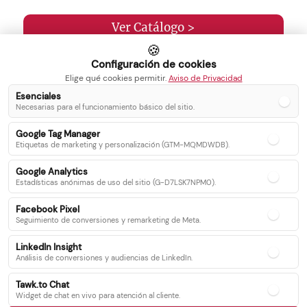
Ver Catálogo >
🍪
Configuración de cookies
Elige qué cookies permitir.
Aviso de Privacidad
Esenciales
Necesarias para el funcionamiento básico del sitio.
Inicio
Blog
Google Tag Manager
Servicios
Contacto
Etiquetas de marketing y personalización (GTM-MQMDWDB).
Catálogo
Google Analytics
Recetas
Estadísticas anónimas de uso del sitio (G-D7LSK7NPM0).
Facebook Pixel
Seguimiento de conversiones y remarketing de Meta.
Síguenos en nuestras redes sociales
LinkedIn Insight
Análisis de conversiones y audiencias de LinkedIn.
Facebook
Instagram
Twitter
Tawk.to Chat
Youtube
WhatsApp
Linkedin
Widget de chat en vivo para atención al cliente.