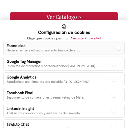
Ver Catálogo >
🍪
Configuración de cookies
Elige qué cookies permitir.
Aviso de Privacidad
Esenciales
Necesarias para el funcionamiento básico del sitio.
Inicio
Blog
Google Tag Manager
Servicios
Contacto
Etiquetas de marketing y personalización (GTM-MQMDWDB).
Catálogo
Google Analytics
Recetas
Estadísticas anónimas de uso del sitio (G-D7LSK7NPM0).
Facebook Pixel
Seguimiento de conversiones y remarketing de Meta.
Síguenos en nuestras redes sociales
LinkedIn Insight
Análisis de conversiones y audiencias de LinkedIn.
Facebook
Instagram
Twitter
Tawk.to Chat
Youtube
WhatsApp
Linkedin